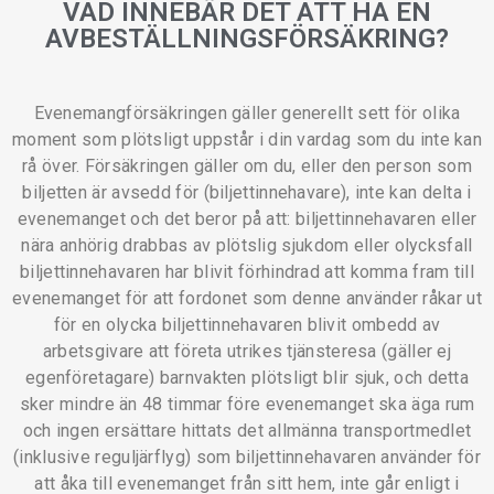
VAD INNEBÄR DET ATT HA EN
AVBESTÄLLNINGSFÖRSÄKRING?
Evenemangförsäkringen gäller generellt sett för olika
moment som plötsligt uppstår i din vardag som du inte kan
rå över. Försäkringen gäller om du, eller den person som
biljetten är avsedd för (biljettinnehavare), inte kan delta i
evenemanget och det beror på att: biljettinnehavaren eller
nära anhörig drabbas av plötslig sjukdom eller olycksfall
biljettinnehavaren har blivit förhindrad att komma fram till
evenemanget för att fordonet som denne använder råkar ut
för en olycka biljettinnehavaren blivit ombedd av
arbetsgivare att företa utrikes tjänsteresa (gäller ej
egenföretagare) barnvakten plötsligt blir sjuk, och detta
sker mindre än 48 timmar före evenemanget ska äga rum
och ingen ersättare hittats det allmänna transportmedlet
(inklusive reguljärflyg) som biljettinnehavaren använder för
att åka till evenemanget från sitt hem, inte går enligt i