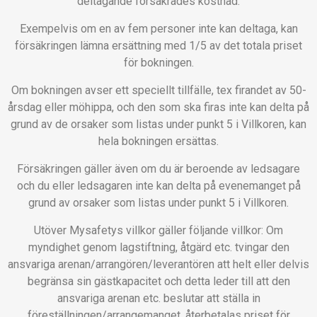
deltagande försäkrades kostnad.
Exempelvis om en av fem personer inte kan deltaga, kan
försäkringen lämna ersättning med 1/5 av det totala priset
för bokningen.
Om bokningen avser ett speciellt tillfälle, tex firandet av 50-
årsdag eller möhippa, och den som ska firas inte kan delta på
grund av de orsaker som listas under punkt 5 i Villkoren, kan
hela bokningen ersättas.
Försäkringen gäller även om du är beroende av ledsagare
och du eller ledsagaren inte kan delta på evenemanget på
grund av orsaker som listas under punkt 5 i Villkoren.
Utöver Mysafetys villkor gäller följande villkor: Om
myndighet genom lagstiftning, åtgärd etc. tvingar den
ansvariga arenan/arrangören/leverantören att helt eller delvis
begränsa sin gästkapacitet och detta leder till att den
ansvariga arenan etc. beslutar att ställa in
föreställningen/arrangemanget, återbetalas priset för