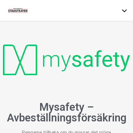
Mysafety –
Avbeställningsförsäkring
Pengarna tillbaka om du missar det roliga