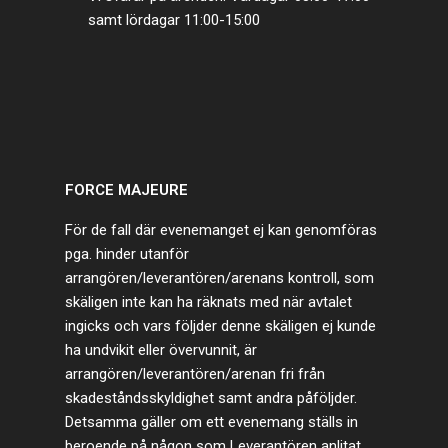
samt lördagar 11:00-15:00
FORCE MAJEURE
För de fall där evenemanget ej kan genomföras
pga. hinder utanför
arrangören/leverantören/arenans kontroll, som
skäligen inte kan ha räknats med när avtalet
ingicks och vars följder denne skäligen ej kunde
ha undvikit eller övervunnit, är
arrangören/leverantören/arenan fri från
skadeståndsskyldighet samt andra påföljder.
Detsamma gäller om ett evenemang ställs in
beroende på någon som Leverantören anlitat