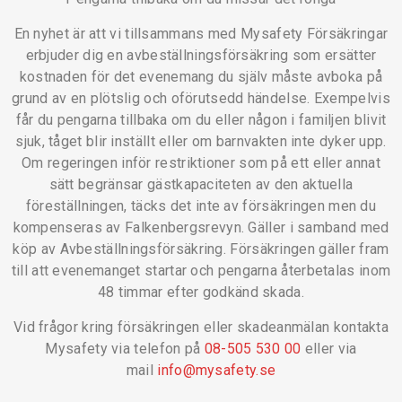
En nyhet är att vi tillsammans med Mysafety Försäkringar
erbjuder dig en avbeställningsförsäkring som ersätter
kostnaden för det evenemang du själv måste avboka på
grund av en plötslig och oförutsedd händelse. Exempelvis
får du pengarna tillbaka om du eller någon i familjen blivit
sjuk, tåget blir inställt eller om barnvakten inte dyker upp.
Om regeringen inför restriktioner som på ett eller annat
sätt begränsar gästkapaciteten av den aktuella
föreställningen, täcks det inte av försäkringen men du
kompenseras av Falkenbergsrevyn. Gäller i samband med
köp av Avbeställningsförsäkring. Försäkringen gäller fram
till att evenemanget startar och pengarna återbetalas inom
48 timmar efter godkänd skada.
Vid frågor kring försäkringen eller skadeanmälan kontakta
Mysafety via telefon på
08-505 530 00
eller via
mail
info@mysafety.se