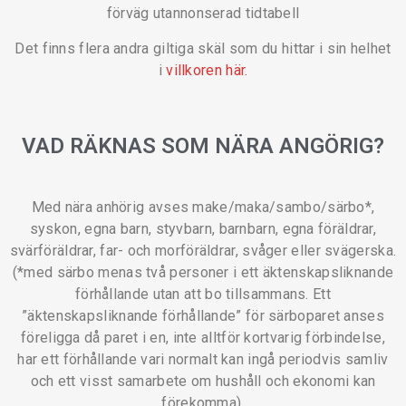
förväg utannonserad tidtabell
Det finns flera andra giltiga skäl som du hittar i sin helhet
i
villkoren här.
VAD RÄKNAS SOM NÄRA ANGÖRIG?
Med nära anhörig avses make/maka/sambo/särbo*,
syskon, egna barn, styvbarn, barnbarn, egna föräldrar,
svärföräldrar, far- och morföräldrar, svåger eller svägerska.
(*med särbo menas två personer i ett äktenskapsliknande
förhållande utan att bo tillsammans. Ett
”äktenskapsliknande förhållande” för särboparet anses
föreligga då paret i en, inte alltför kortvarig förbindelse,
har ett förhållande vari normalt kan ingå periodvis samliv
och ett visst samarbete om hushåll och ekonomi kan
förekomma).