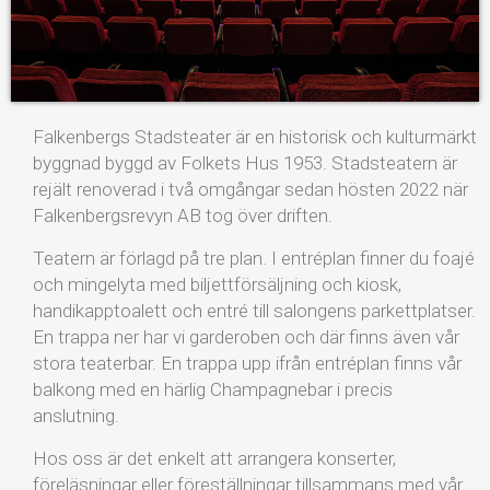
Falkenbergs Stadsteater är en historisk och kulturmärkt
byggnad byggd av Folkets Hus 1953. Stadsteatern är
rejält renoverad i två omgångar sedan hösten 2022 när
Falkenbergsrevyn AB tog över driften.
Teatern är förlagd på tre plan. I entréplan finner du foajé
och mingelyta med biljettförsäljning och kiosk,
handikapptoalett och entré till salongens parkettplatser.
En trappa ner har vi garderoben och där finns även vår
stora teaterbar. En trappa upp ifrån entréplan finns vår
balkong med en härlig Champagnebar i precis
anslutning.
Hos oss är det enkelt att arrangera konserter,
föreläsningar eller föreställningar tillsammans med vår