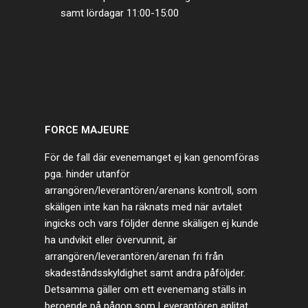
samt lördagar 11:00-15:00
FORCE MAJEURE
För de fall där evenemanget ej kan genomföras
pga. hinder utanför
arrangören/leverantören/arenans kontroll, som
skäligen inte kan ha räknats med när avtalet
ingicks och vars följder denne skäligen ej kunde
ha undvikit eller övervunnit, är
arrangören/leverantören/arenan fri från
skadeståndsskyldighet samt andra påföljder.
Detsamma gäller om ett evenemang ställs in
beroende på någon som Leverantören anlitat