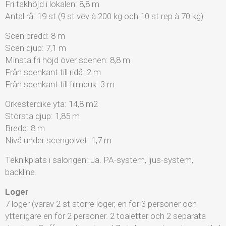
Fri takhöjd i lokalen: 8,8 m
Antal rå: 19 st (9 st vev à 200 kg och 10 st rep à 70 kg)
Scen bredd: 8 m
Scen djup: 7,1 m
Minsta fri höjd över scenen: 8,8 m
Från scenkant till ridå: 2 m
Från scenkant till filmduk: 3 m
Orkesterdike yta: 14,8 m2
Största djup: 1,85 m
Bredd: 8 m
Nivå under scengolvet: 1,7 m
Teknikplats i salongen: Ja. PA-system, ljus-system,
backline.
Loger
7 loger (varav 2 st större loger, en för 3 personer och
ytterligare en för 2 personer. 2 toaletter och 2 separata