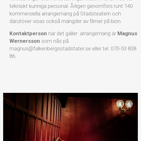
tekniskt kunniga personal. Årligen genomförs runt 140
kommersiella arrangemang på Stadsteatern och
därutöver visas också mängder av filmer på bion.
Kontaktperson
när det gäller arrangemang är
Magnus
Wernersson
som nås på
magnus@falkenbergsstadstater.se eller tel. 070-53 838
86.