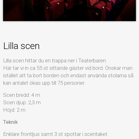
Lilla scen
Lilla scen hittar du en trappa ner i Teaterbaren.
Här tar vi in ca 55 st sittande gäster vid bord. Önskar man
istället att ta bort borden och endast använda stolarna så
kan antalet ökas upp till 75 personer.
Scen bredd: 4 m
Scen djup: 2,3 m
Höjd: 2 m
Teknik
Enklare frontljus samt 3 st spottar i scentaket.