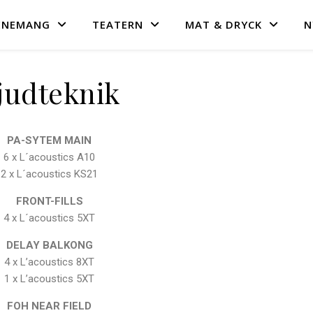
ENEMANG
TEATERN
MAT & DRYCK
N
judteknik
PA-SYTEM MAIN
6 x L´acoustics A10
2 x L´acoustics KS21
FRONT-FILLS
4 x L´acoustics 5XT
DELAY BALKONG
4 x L’acoustics 8XT
1 x L’acoustics 5XT
FOH NEAR FIELD