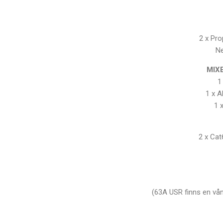
2 x Pro
Ne
MIX
1
1 x A
1 
2 x Ca
(63A USR finns en vån