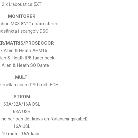
2 x L’acoustics 5XT
MONITORER
phon MX8 8″/1″ coax i stereo
dsänkta i scengolv DSC
ER/MATRIS/PROSECCOR
 x Allen & Heath AHM16
llen & Heath IP8 fader pack
x Allen & Heath SQ Dante
MULTI
t6 mellan scen (DSR) och FOH
STRÖM
63A/32A/16A DSL
63A USR
ing ner och det krävs en förlängningskabel)
16A USL
10 meter 16A-kabel