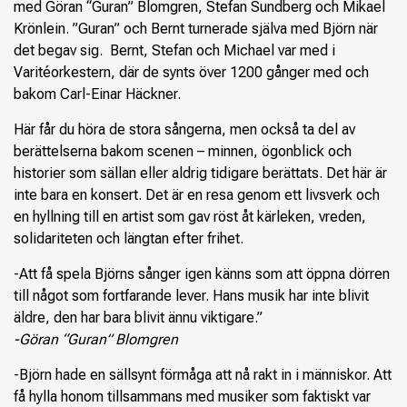
med Göran “Guran” Blomgren, Stefan Sundberg och Mikael
Krönlein. ”Guran” och Bernt turnerade själva med Björn när
det begav sig. Bernt, Stefan och Michael var med i
Varitéorkestern, där de synts över 1200 gånger med och
bakom Carl-Einar Häckner.
Här får du höra de stora sångerna, men också ta del av
berättelserna bakom scenen – minnen, ögonblick och
historier som sällan eller aldrig tidigare berättats. Det här är
inte bara en konsert. Det är en resa genom ett livsverk och
en hyllning till en artist som gav röst åt kärleken, vreden,
solidariteten och längtan efter frihet.
-Att få spela Björns sånger igen känns som att öppna dörren
till något som fortfarande lever. Hans musik har inte blivit
äldre, den har bara blivit ännu viktigare.”
-Göran “Guran” Blomgren
-Björn hade en sällsynt förmåga att nå rakt in i människor. Att
få hylla honom tillsammans med musiker som faktiskt var