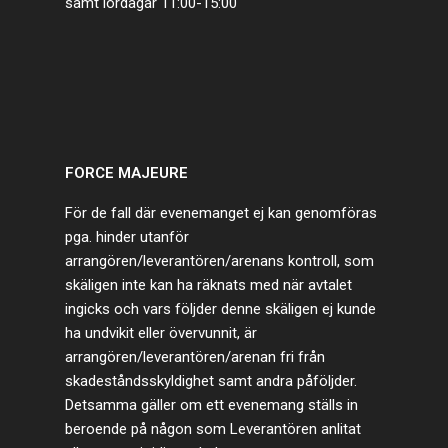
samt lördagar 11:00-15:00
FORCE MAJEURE
För de fall där evenemanget ej kan genomföras
pga. hinder utanför
arrangören/leverantören/arenans kontroll, som
skäligen inte kan ha räknats med när avtalet
ingicks och vars följder denne skäligen ej kunde
ha undvikit eller övervunnit, är
arrangören/leverantören/arenan fri från
skadeståndsskyldighet samt andra påföljder.
Detsamma gäller om ett evenemang ställs in
beroende på någon som Leverantören anlitat